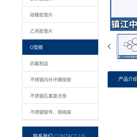
硅橡胶垫片
乙丙胶垫片
O型圈
四氟制品
产品介
不绣钢内外环缠绕垫
不锈钢石墨复合垫
不绣钢管件、铜阀座
联系我们
CONTACT US