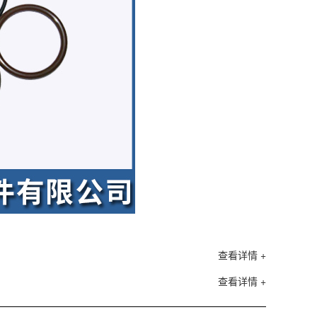
查看详情 +
查看详情 +