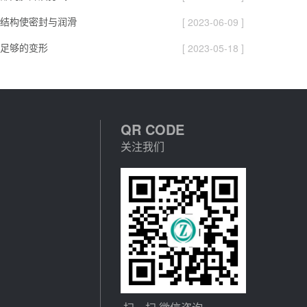
结构使密封与润滑
[ 2023-06-09 ]
足够的变形
[ 2023-05-18 ]
QR CODE
关注我们