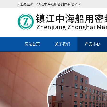
无石棉垫片—镇江中海船用密封件有限公司
网站首页
关于我们
产品中心