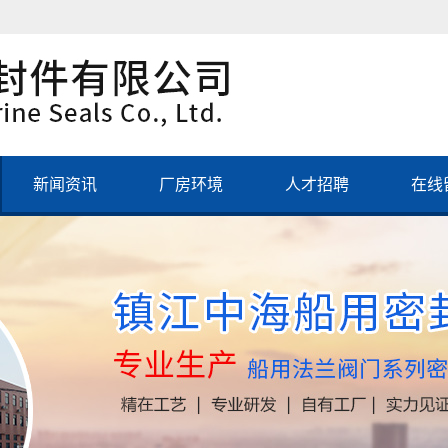
新闻资讯
厂房环境
人才招聘
在线