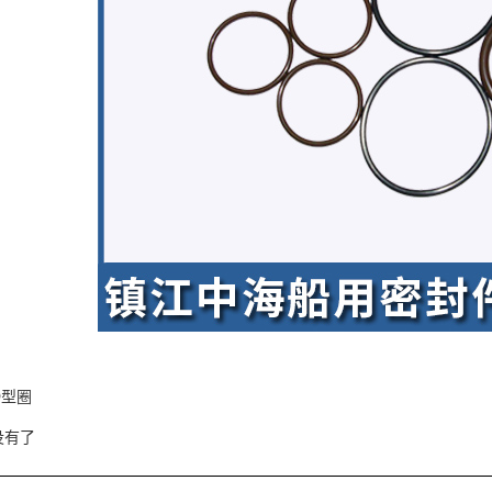
O型圈
没有了