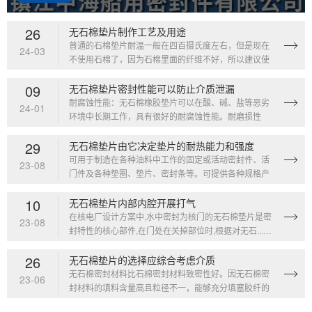
26
无石棉垫片制作工艺及用途
普通的石棉垫片耐温一般在四百摄氏度左右，但是现在
24-03
不使用石棉了，因为石棉里面的纤维不好，所以建议使
用无...…
09
无石棉垫片密封性能可以防止介质泄漏
耐腐蚀性能：无石棉橡胶垫片可以在酸、碱、盐等恶劣
24-01
环境中长期工作，具有很好的耐腐蚀性能。耐磨损性
能：无...…
29
无石棉垫片由它决定垫片的耐热能力和强度
可用于制造在各种油料中工作的固定或活动密封件、活
23-08
门件及各种垫圈、垫片、密封条等。可提供各种规格产
品，...…
10
无石棉垫片内部内腔开展打气
在核电厂设计方案中,水中密封为核门的无石棉垫片是密
23-08
封特性的核心部件,在门处在关掉部位时,根据对无石...…
26
无石棉垫片的选择应综合考虑介质
无石棉密封材料比石棉密封材料致密性好。因无石棉密
23-06
封材料的填料含量高且粒径不一，能够充分填塞胶纤的
微间...…