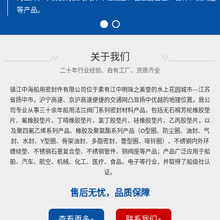
2000认证，取得了美国AB
关于我们
二十年行业经验、自有工厂、资质齐全
镇江中海船用密封件有限公司位于素有江中明珠之美誉的水上花园城市---江苏
省扬中市，沪宁高速、京沪高速便捷的交通网凸显扬中优越的地理位置。我公
司专业从事三十余年船用法兰阀门系列密封材料产品，包括无石棉芳纶橡胶垫
片、氟橡胶垫片、丁晴橡胶垫片、氯丁胶垫片、硅橡胶垫片、乙丙胶垫片，以
及聚四氟乙烯系列产品、橡胶及聚氨酯系列产品（O型圈、防尘圈、油封、气
封、水封、Y型圈、骨架油封、多脂密封、蕾型圈、哑铃圈）、不绣钢内外环
缠绕垫、不锈钢石墨复合垫、不绣钢管件、铜阀座等产品；产品广泛应用于船
舶、汽车、航空、机械、化工、医疗、食品、电子等行业，并取得了船级社认
证。
售后无忧，品质保障
查看更多+
联系我们+