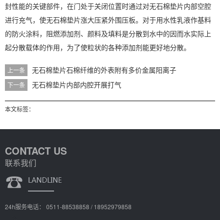
封性能的关键部件，在门处于关闭位置时通过对无石棉垫片内部空腔
进行充气，使无石棉垫片涨大压紧外围压板。对于用水性乳液作基料
的防火涂料，阻燃添加剂、颜料及填料是分散到水中的因而水实际上
起分散载体的作用，为了使粒状的各种添加剂能更好地分散。
无石棉垫片石棉纤维的外表附有多价金属阳离子
上一条
无石棉垫片内部内腔开展打气
下一条
本文标签：
CONTACT US
联系我们
24h服务电话： 0511-88538858 / 18952979858