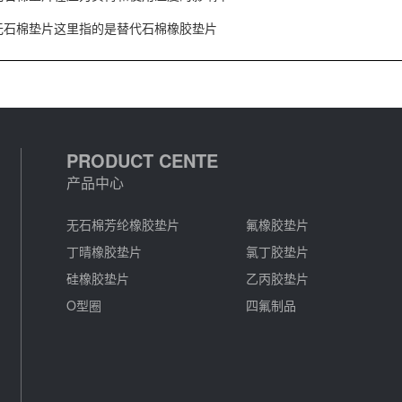
无石棉垫片这里指的是替代石棉橡胶垫片
PRODUCT CENTE
产品中心
无石棉芳纶橡胶垫片
氟橡胶垫片
丁晴橡胶垫片
氯丁胶垫片
硅橡胶垫片
乙丙胶垫片
O型圈
四氟制品