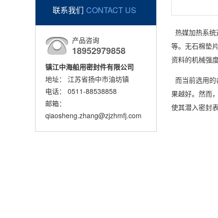
联系我们
CONTACT US
热媒加热系统
产品咨询
等。
无石棉垫
18952979858
资料的机械强
镇江中海船用密封件有限公司
地址： 江苏省扬中市油坊镇
而当前选用的
电话： 0511-88538858
果越好。然而
邮箱：
使其潜入密封
qiaosheng.zhang@zjzhmfj.com