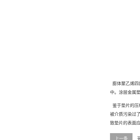
膨体聚乙烯四
中。涂层金属
鉴于垫片的压
被介质污染过
致垫片的表面
上一条